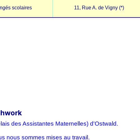
ngés scolaires
11, Rue A. de Vigny (*)
tchwork
elais des Assistantes Maternelles) d'Ostwald.
 nous nous sommes mises au travail.