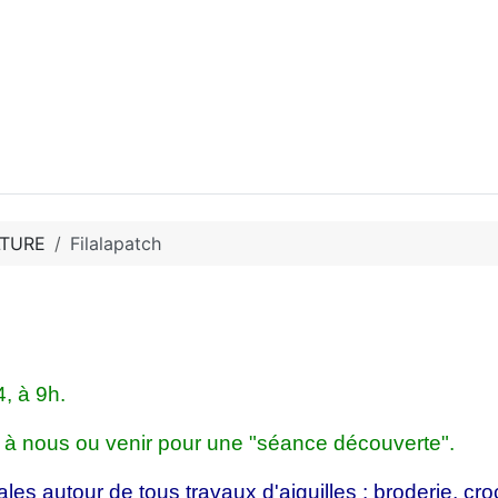
LTURE
Filalapatch
4, à 9h.
à nous ou venir pour une "séance découverte".
s autour de tous travaux d'aiguilles : broderie, croch