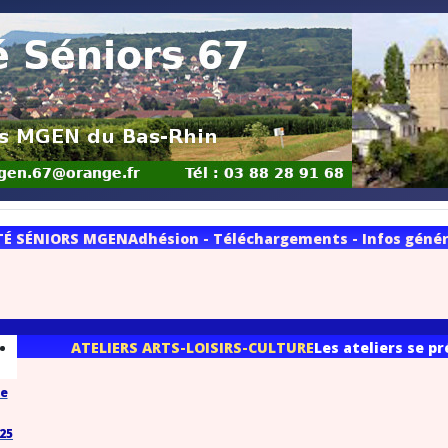
TÉ SÉNIORS MGEN
Adhésion - Téléchargements - Infos généra
ATELIERS ARTS-LOISIRS-CULTURE
Les ateliers se p
se
025