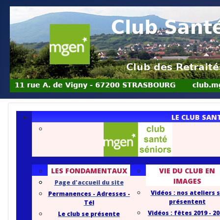
LE CLUB SAN
LES FONDAMENTAUX
VIE DU CLUB EN
IMAGES
Page d'accueil du site
Vidéos : nos ateliers 
Permanences - Adresses -
présentent
Tél
Vidéos : fêtes 2019 - 2
Le club se présente