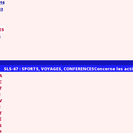
016
13
ES
é
SLS-67 : SPORTS, VOYAGES, CONFERENCES
Concerne les acti
A
C
T
I
V
I
T
É
S
P