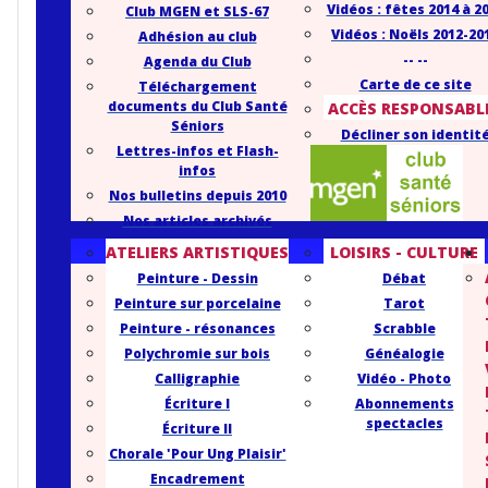
Vidéos : fêtes 2014 à 2
Club MGEN et SLS-67
Vidéos : Noëls 2012-20
Adhésion au club
-- --
Agenda du Club
Carte de ce site
Téléchargement
documents du Club Santé
ACCÈS RESPONSABL
Séniors
Décliner son identit
Lettres-infos et Flash-
infos
Nos bulletins depuis 2010
Nos articles archivés
ATELIERS ARTISTIQUES
LOISIRS - CULTURE
Peinture - Dessin
Débat
Peinture sur porcelaine
Tarot
Peinture - résonances
Scrabble
Polychromie sur bois
Généalogie
Calligraphie
Vidéo - Photo
Écriture I
Abonnements
spectacles
Écriture II
Chorale 'Pour Ung Plaisir'
Encadrement