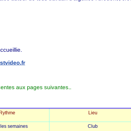
dées...
cueillie.
tvideo.fr
centes aux pages suivantes..
Rythme
Lieu
 les semaines
Club