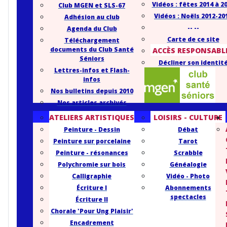
Vidéos : fêtes 2014 à 2
Club MGEN et SLS-67
Vidéos : Noëls 2012-20
Adhésion au club
-- --
Agenda du Club
Carte de ce site
Téléchargement
documents du Club Santé
ACCÈS RESPONSABL
Séniors
Décliner son identit
Lettres-infos et Flash-
infos
Nos bulletins depuis 2010
Nos articles archivés
ATELIERS ARTISTIQUES
LOISIRS - CULTURE
Peinture - Dessin
Débat
Peinture sur porcelaine
Tarot
Peinture - résonances
Scrabble
Polychromie sur bois
Généalogie
Calligraphie
Vidéo - Photo
Écriture I
Abonnements
spectacles
Écriture II
Chorale 'Pour Ung Plaisir'
Encadrement