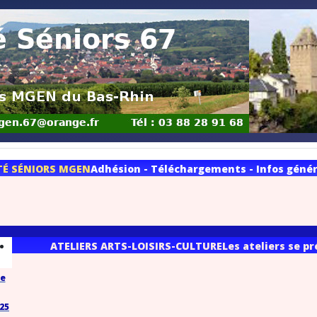
TÉ SÉNIORS MGEN
Adhésion - Téléchargements - Infos généra
ATELIERS ARTS-LOISIRS-CULTURE
Les ateliers se p
se
025