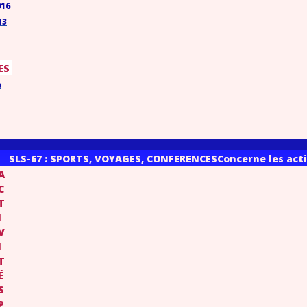
016
13
ES
é
SLS-67 : SPORTS, VOYAGES, CONFERENCES
Concerne les acti
A
C
T
I
V
I
T
É
S
P