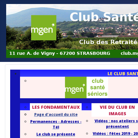
LE CLUB SAN
LES FONDAMENTAUX
VIE DU CLUB EN
IMAGES
Page d'accueil du site
Vidéos : nos ateliers 
Permanences - Adresses -
présentent
Tél
Vidéos : fêtes 2019 - 2
Le club se présente