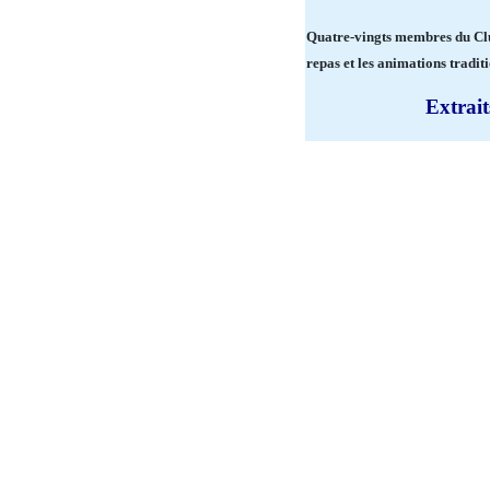
Quatre-vingts membres du Clu
repas et les animations traditio
Extrai