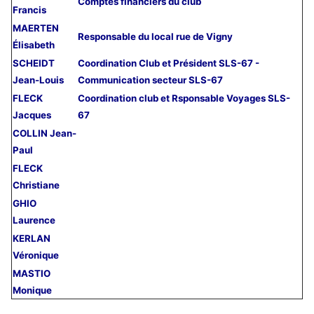
Comptes financiers du club
Francis
MAERTEN
Responsable du local rue de Vigny
Élisabeth
SCHEIDT
Coordination Club et Président SLS-67 -
Jean-Louis
Communication secteur SLS-67
FLECK
Coordination club et Rsponsable Voyages SLS-
Jacques
67
COLLIN Jean-
Paul
FLECK
Christiane
GHIO
Laurence
KERLAN
Véronique
MASTIO
Monique