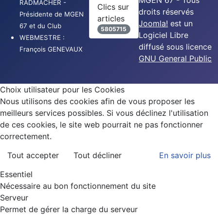
MGEN 67 - Tous
RADMACHER -
Clics sur
droits réservés
Présidente de MGEN
articles
Joomla!
est un
67 et du Club
5805715
Logiciel Libre
WEBMESTRE :
diffusé sous licence
François GENEVAUX
GNU General Public
Choix utilisateur pour les Cookies
Nous utilisons des cookies afin de vous proposer les
meilleurs services possibles. Si vous déclinez l'utilisation
de ces cookies, le site web pourrait ne pas fonctionner
correctement.
Tout accepter
Tout décliner
En savoir plus
Essentiel
Nécessaire au bon fonctionnement du site
Serveur
Permet de gérer la charge du serveur