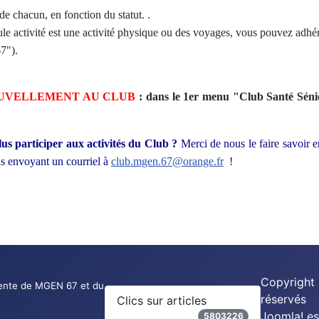
de chacun, en fonction du statut. .
ctivité est une activité physique ou des voyages, vous pouvez adhére
67").
OUVELLEMENT AU CLUB
: dans le 1er menu "Club Santé Sén
lus participer aux activités du Club ?
Merci de nous le faire savoir 
us envoyant un courriel à
club.mgen.67@orange.fr
!
Copyright
nte de MGEN 67 et du
réservés
Clics sur articles
Joomla!
es
5803226