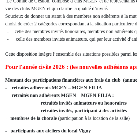
Le Comité de Gestion, composé d’élus MGEN et de représentants du cl
vie des clubs MGEN et qui clarifie la qualité d’invité.
Soucieux de donner un statut à des membres non adhérents à la mutue
choisi de créer 2 catégories correspondant à la situation particulière
-
celle des membres invités honoraires, membres non adhérents qu
-
celle des membres invités animateurs, qui par leur activité d’ani
Cette disposition intègre l’ensemble des situations possibles parmi le
Pour l'année civile 2026 : (les nouvelles adhésions ap
Montant des participations financières aux frais du club (annu
- retraités adhérents MGEN – MGEN
- retraités non adhérents MGEN – MGEN FILIA :
retraités invités animateurs ou hon
retraités invités, participant à des ac
-
membres de la chorale
(participation à la location 
-
participants aux ateliers du local Vig