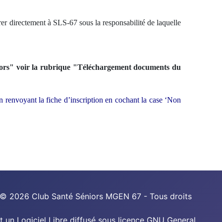
r directement à SLS-67 sous la responsabilité de laquelle
iors" voir la rubrique "Téléchargement documents du
en renvoyant la fiche d’inscription en cochant la case ‘Non
 © 2026 Club Santé Séniors MGEN 67 - Tous droits
t un Logiciel Libre diffusé sous licence
GNU General