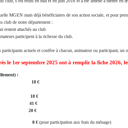
ub, s’est réuni en mai et en juin 2016 et a été amené à mettre en œuvr
lle MGEN mais déjà bénéficiaires de son action sociale, et pour prendr
 du club de notre département :
i restent attachés au club
mateurs participent à la richesse du club.
s participants actuels et confère à chacun, animateur ou participant, un s
rès le 1er septembre 2025 ont à remplir la fiche 2026, le
ellement
) :
 FILIA 18 €
oraires 18 €
tivités 41 €
de la salle)
20 €
ny
8 €
(pour participation aux frais du ménage)