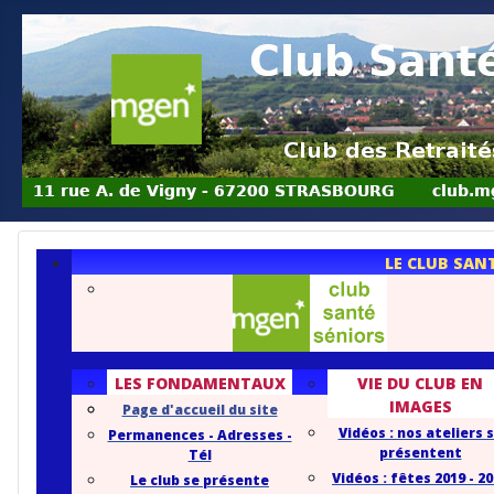
LE CLUB SAN
LES FONDAMENTAUX
VIE DU CLUB EN
IMAGES
Page d'accueil du site
Vidéos : nos ateliers 
Permanences - Adresses -
présentent
Tél
Vidéos : fêtes 2019 - 2
Le club se présente