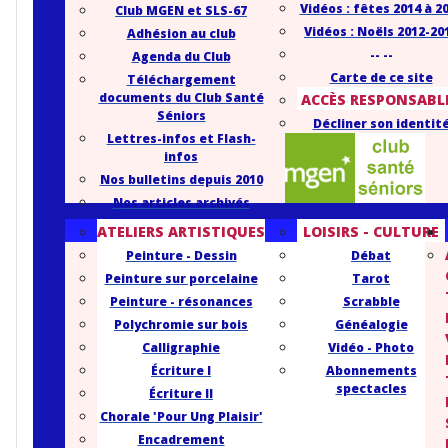
Vidéos : fêtes 2014 à 2
Club MGEN et SLS-67
Vidéos : Noëls 2012-20
Adhésion au club
-- --
Agenda du Club
Carte de ce site
Téléchargement
documents du Club Santé
ACCÈS RESPONSABL
Séniors
Décliner son identit
Lettres-infos et Flash-
infos
Nos bulletins depuis 2010
Nos articles archivés
ATELIERS ARTISTIQUES
LOISIRS - CULTURE
Peinture - Dessin
Débat
Peinture sur porcelaine
Tarot
Peinture - résonances
Scrabble
Polychromie sur bois
Généalogie
Calligraphie
Vidéo - Photo
Écriture I
Abonnements
spectacles
Écriture II
Chorale 'Pour Ung Plaisir'
Encadrement