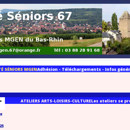
TÉ SÉNIORS MGEN
Adhésion - Téléchargements - Infos généra
ATELIERS ARTS-LOISIRS-CULTURE
Les ateliers se p
se
025