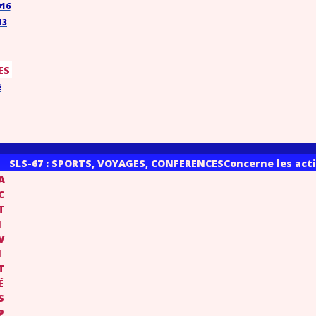
016
13
ES
é
SLS-67 : SPORTS, VOYAGES, CONFERENCES
Concerne les acti
A
C
T
I
V
I
T
É
S
P